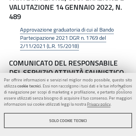
VALUTAZIONE 14 GENNAIO 2022, N.
489
Approvazione graduatoria di cui al Bando
Partecipazione 2021 DGR n. 1769 del
2/11/2021 (L.R. 15/2018)
COMUNICATO DEL RESPONSABILE
DEL SERVIZIO ATTIVITÀ FAUNISTICO-
VENATORIE E PESCA
Per offrire informazioni e servizi nel miglior modo possibile, questo sito
utilizza
cookie tecnici
. Essi non raccolgono i tuoi dati e le tue informazioni
di navigazione per scopi di marketing e profilazione, e pertanto possono
Istanza di traslazione di concessione
essere utilizzati senza bisogno di acquisire il tuo consenso. Per maggiori
demaniale marittima
informazioni sui cookie utilizzati leggi la nostra
Privacy policy
.
COMUNICATO DEL RESPONSABILE
SOLO COOKIE TECNICI
DEL SERVIZIO PIANIFICAZIONE