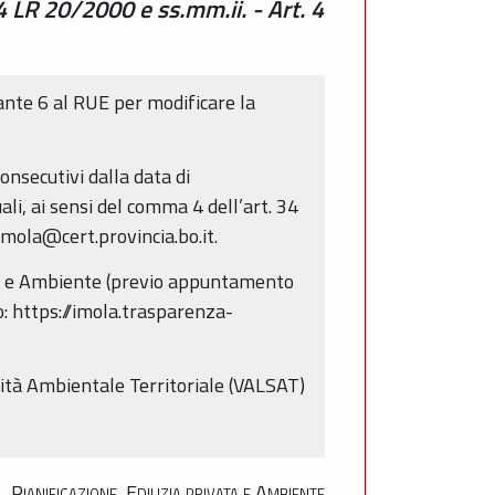
4 LR 20/2000 e ss.mm.ii. - Art. 4
ante 6 al RUE per modificare la
nsecutivi dalla data di
li, ai sensi del comma 4 dell’art. 34
imola@cert.provincia.bo.it.
ivata e Ambiente (previo appuntamento
zo: https://imola.trasparenza-
lità Ambientale Territoriale (VALSAT)
Pianificazione, Edilizia privata e Ambiente