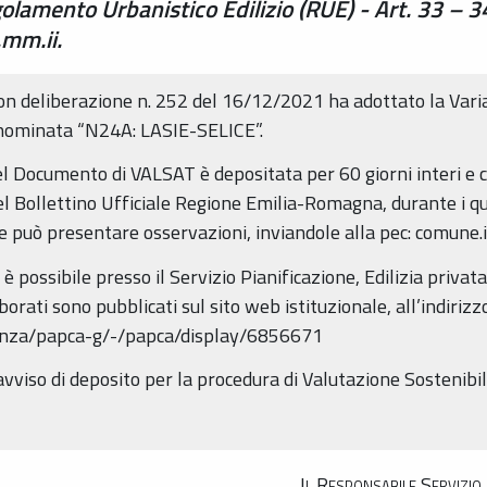
olamento Urbanistico Edilizio (RUE) - Art. 33 – 3
mm.ii.
con deliberazione n. 252 del 16/12/2021 ha adottato la Vari
denominata “N24A: LASIE-SELICE”.
 Documento di VALSAT è depositata per 60 giorni interi e co
l Bollettino Ufficiale Regione Emilia-Romagna, durante i qua
e può presentare osservazioni, inviandole alla pec: comune.
o è possibile presso il Servizio Pianificazione, Edilizia pr
orati sono pubblicati sul sito web istituzionale, all’indiriz
enza/papca-g/-/papca/display/6856671
 avviso di deposito per la procedura di Valutazione Sostenibi
Il Responsabile Servizio 