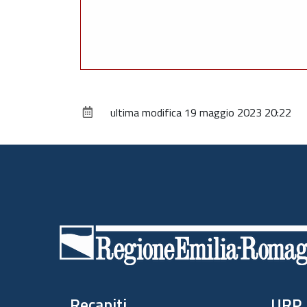
ultima modifica
19 maggio 2023 20:22
Piè
di
pagina
Recapiti
URP