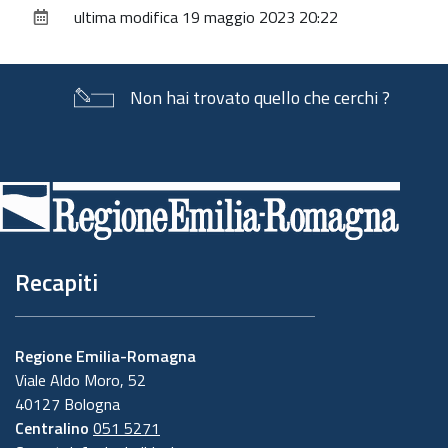
ultima modifica
19 maggio 2023 20:22
documento
Non hai trovato quello che cerchi ?
Piè
di
pagina
Recapiti
Regione Emilia-Romagna
Viale Aldo Moro, 52
40127 Bologna
Centralino
051 5271