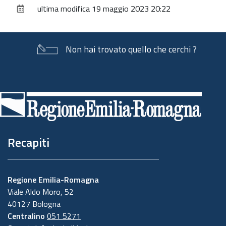
ultima modifica
19 maggio 2023 20:22
documento
Non hai trovato quello che cerchi ?
Piè
di
pagina
Recapiti
Regione Emilia-Romagna
Viale Aldo Moro, 52
40127 Bologna
Centralino
051 5271