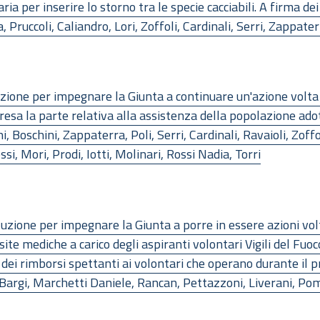
a per inserire lo storno tra le specie cacciabili. A firma dei 
Pruccoli, Caliandro, Lori, Zoffoli, Cardinali, Serri, Zappaterr
one per impegnare la Giunta a continuare un'azione volta ad
presa la parte relativa alla assistenza della popolazione ado
ini, Boschini, Zappaterra, Poli, Serri, Cardinali, Ravaioli, Zof
si, Mori, Prodi, Iotti, Molinari, Rossi Nadia, Torri
zione per impegnare la Giunta a porre in essere azioni volte
visite mediche a carico degli aspiranti volontari Vigili del Fuo
ei rimborsi spettanti ai volontari che operano durante il pr
, Bargi, Marchetti Daniele, Rancan, Pettazzoni, Liverani, Po