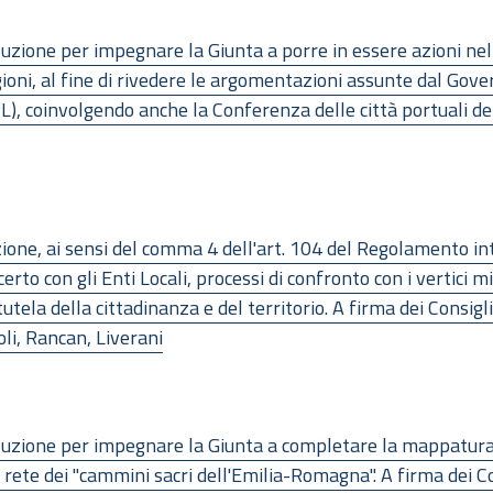
zione per impegnare la Giunta a porre in essere azioni nell
ni, al fine di rivedere le argomentazioni assunte dal Gover
PL), coinvolgendo anche la Conferenza delle città portuali dell
ne, ai sensi del comma 4 dell'art. 104 del Regolamento int
erto con gli Enti Locali, processi di confronto con i vertici m
tela della cittadinanza e del territorio. A firma dei Consigli
li, Rancan, Liverani
zione per impegnare la Giunta a completare la mappatura de
la rete dei "cammini sacri dell'Emilia-Romagna". A firma dei Con