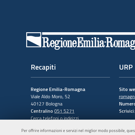
Piè
di
pagina
Recapiti
URP
Regione Emilia-Romagna
Sito w
Viale Aldo Moro, 52
romagna
40127 Bologna
Numero
Centralino
051 5271
Scrivici
Cerca telefoni o indirizzi
Per offrire informazioni e servizi nel miglior modo possibile, ques