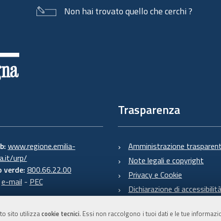
Non hai trovato quello che cerchi ?
Trasparenza
eb:
www.regione.emilia-
Amministrazione trasparen
.it/urp/
Note legali e copyright
 verde:
800.66.22.00
Privacy e Cookie
:
e-mail
-
PEC
Dichiarazione di accessibilit
to sito utilizza
cookie tecnici
. Essi non raccolgono i tuoi dati e le tue informaz