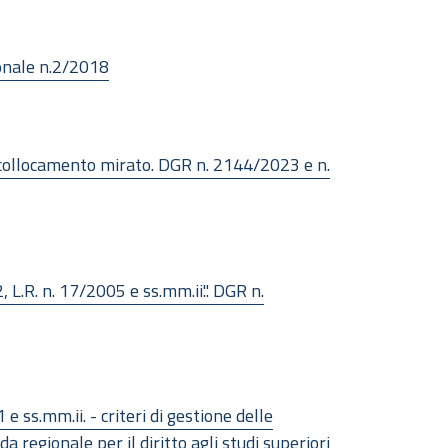
gionale n.2/2018
el collocamento mirato. DGR n. 2144/2023 e n.
L.R. n. 17/2005 e ss.mm.ii.". DGR n.
e ss.mm.ii. - criteri di gestione delle
egionale per il diritto agli studi superiori