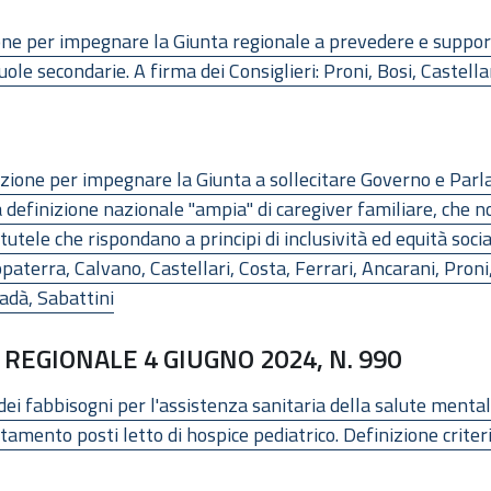
e per impegnare la Giunta regionale a prevedere e support
le secondarie. A firma dei Consiglieri: Proni, Bosi, Castellar
one per impegnare la Giunta a sollecitare Governo e Parlame
efinizione nazionale "ampia" di caregiver familiare, che no
utele che rispondano a principi di inclusività ed equità social
appaterra, Calvano, Castellari, Costa, Ferrari, Ancarani, Proni
fadà, Sabattini
REGIONALE 4 GIUGNO 2024, N. 990
ei fabbisogni per l'assistenza sanitaria della salute mentale
mento posti letto di hospice pediatrico. Definizione criteri d