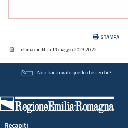
Azioni
STAMPA
sul
ultima modifica
19 maggio 2023 20:22
documento
Non hai trovato quello che cerchi ?
Piè
di
pagina
Recapiti