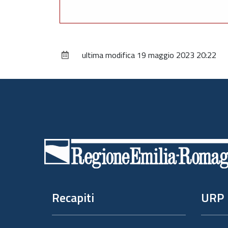
ultima modifica
19 maggio 2023 20:22
Piè
di
pagina
Recapiti
URP