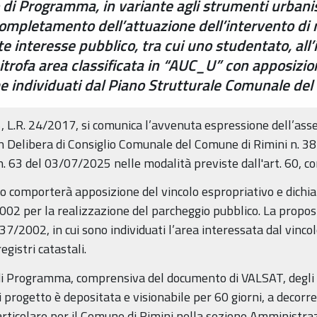
di Programma, in variante agli strumenti urbanistic
 completamento dell’attuazione dell’intervento di
nte interesse pubblico, tra cui uno studentato, al
trofa area classificata in “AUC_U” con apposizion
me individuati dal Piano Strutturale Comunale de
 L.R. 24/2017, si comunica l’avvenuta espressione dell’ass
 Delibera di Consiglio Comunale del Comune di Rimini n. 3
 n. 63 del 03/07/2025 nelle modalità previste dall'art. 60, 
o comporterà apposizione del vincolo espropriativo e dichiara
2002 per la realizzazione del parcheggio pubblico. La propos
. 37/2002, in cui sono individuati l’area interessata dal vinco
egistri catastali.
di Programma, comprensiva del documento di VALSAT, degli e
 di progetto è depositata e visionabile per 60 giorni, a decor
 particolare per il Comune di Rimini nella sezione Amministr