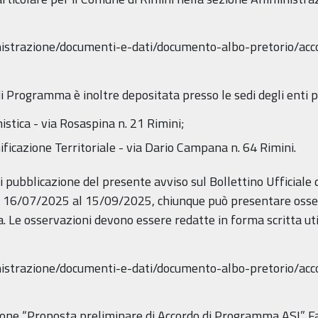
nistrazione/documenti-e-dati/documento-albo-pretorio/ac
 Programma è inoltre depositata presso le sedi degli enti pa
stica - via Rosaspina n. 21 Rimini;
nificazione Territoriale - via Dario Campana n. 64 Rimini.
 di pubblicazione del presente avviso sul Bollettino Ufficia
 16/07/2025 al 15/09/2025, chiunque può presentare osser
 Le osservazioni devono essere redatte in forma scritta util
nistrazione/documenti-e-dati/documento-albo-pretorio/ac
zione “Proposta preliminare di Accordo di Programma ASI” 