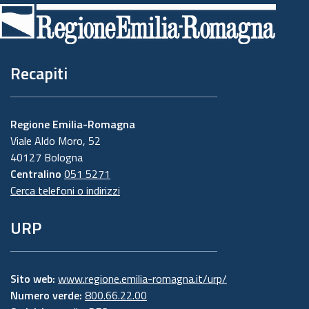
di
pagina
Recapiti
Regione Emilia-Romagna
Viale Aldo Moro, 52
40127 Bologna
Centralino
051 5271
Cerca telefoni o indirizzi
URP
Sito web:
www.regione.emilia-romagna.it/urp/
Numero verde:
800.66.22.00