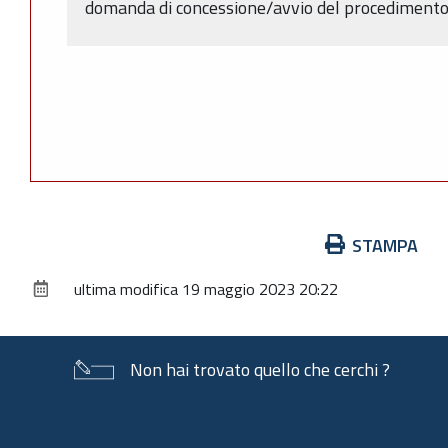
domanda di concessione/avvio del procedimento (
Azioni
STAMPA
sul
ultima modifica
19 maggio 2023 20:22
documento
Non hai trovato quello che cerchi ?
Piè