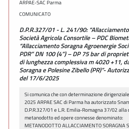
ARPAE-SAC Parma
COMUNICATO
D.P.R.327/01 - L. 241/90: “Allacciament
Società Agricola Consortile – PDC Biome
“Allacciamento Soragna Agroenergie Socie
PDR” DN 100 (4”) – DP 75 bar di propriet
di lunghezza complessiva m 4020 +11, da
Soragna e Polesine Zibello (PR)”- Autori
del 17/6/2025
Si comunica che con determinazione dirigenzia
2025 ARPAE SAC di Parma ha autorizzato Snam R
D.P.R.327/01 e L.R. Emilia-Romagna 37/02 alla c
metanodotto ed opere connesse denominato:
METANODOTTO ALLACCIAMENTO SORAGNA SO