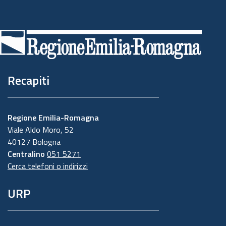
Piè
di
pagina
Recapiti
Regione Emilia-Romagna
Viale Aldo Moro, 52
40127 Bologna
Centralino
051 5271
Cerca telefoni o indirizzi
URP