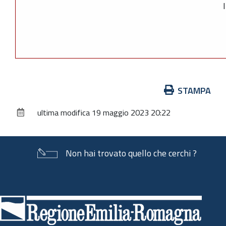
Azioni
STAMPA
sul
ultima modifica
19 maggio 2023 20:22
documento
Non hai trovato quello che cerchi ?
Piè
di
pagina