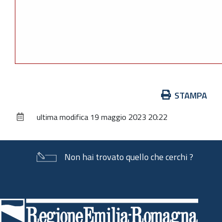
Azioni
STAMPA
sul
ultima modifica
19 maggio 2023 20:22
documento
Non hai trovato quello che cerchi ?
Piè
di
pagina