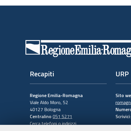
Piè
di
pagina
Recapiti
URP
Regione Emilia-Romagna
Sito w
Viale Aldo Moro, 52
romagna
40127 Bologna
Numero
Centralino
051 5271
Scrivici
Cerca telefoni o indirizzi