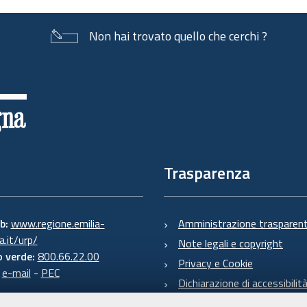
Non hai trovato quello che cerchi ?
Trasparenza
eb:
www.regione.emilia-
Amministrazione trasparen
.it/urp/
Note legali e copyright
 verde:
800.66.22.00
Privacy e Cookie
:
e-mail
-
PEC
Dichiarazione di accessibilit