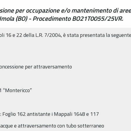
ssione per occupazione e/o mantenimento di are
di Imola (BO) - Procedimento BO21T0055/25VR.
coli 16 e 22 della L.R. 7/2004, è stata presentata la seguent
 concessione per attraversamento
1 “Montericco”
te: Foglio 162 antistante i Mappali 1648 e 117
o acque e attraversamento con tubo sotterraneo