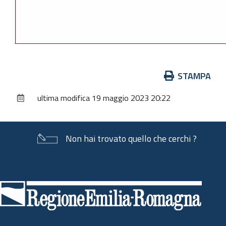
Azioni
STAMPA
sul
ultima modifica
19 maggio 2023 20:22
documento
Non hai trovato quello che cerchi ?
Piè
di
pagina