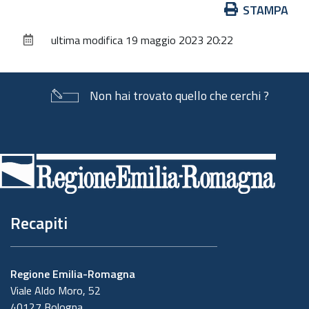
Azioni
STAMPA
sul
ultima modifica
19 maggio 2023 20:22
documento
Non hai trovato quello che cerchi ?
Piè
di
pagina
Recapiti
Regione Emilia-Romagna
Viale Aldo Moro, 52
40127 Bologna