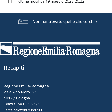
ultima modifica
19 maggio 2023 20:22
documento
Non hai trovato quello che cerchi ?
Piè
di
pagina
Recapiti
Regione Emilia-Romagna
Viale Aldo Moro, 52
40127 Bologna
Centralino
051 5271
Cerca telefoni o indirizzi