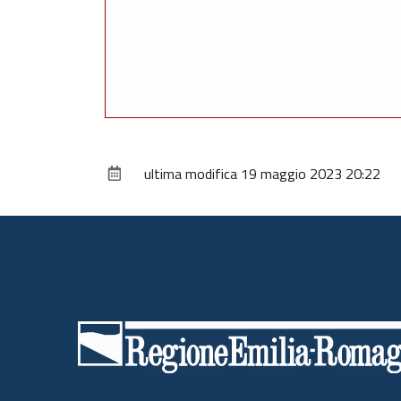
ultima modifica
19 maggio 2023 20:22
Piè
di
pagina