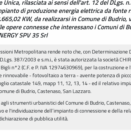
nica, rilasciata ai sensi dell'art. 12 del DLgs. n.
impianto di produzione energia elettrica da fonte r
.665,02 KW, da realizzarsi in Comune di Budrio, vi
lle opere connesse che interessano i Comuni di B
NERGY SPV 35 Srl
essioni Metropolitana rende noto che, con Determinazion
2 D.Lgs. 387/2003 e s.m.i., è stata autorizzata la società 
Bigli n°2 (C.F. e P. IVA 12974630969), per la costruzione e l'
 rinnovabile - fotovoltaico a terra - avente potenza di picc
oglio catastale 149, mapp 11, 12, 13, 14 - ed il relativo imp
 Comune di Budrio, Castenaso, San Lazzaro.
e agli strumenti urbanistici del Comune di Budrio, Castenaso
vo e l'individuazione dell’impianto di connessione e della re
ichiarazione di pubblica utilità.