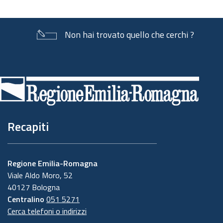
Non hai trovato quello che cerchi ?
Piè
di
pagina
Recapiti
Regione Emilia-Romagna
Viale Aldo Moro, 52
40127 Bologna
Centralino
051 5271
Cerca telefoni o indirizzi