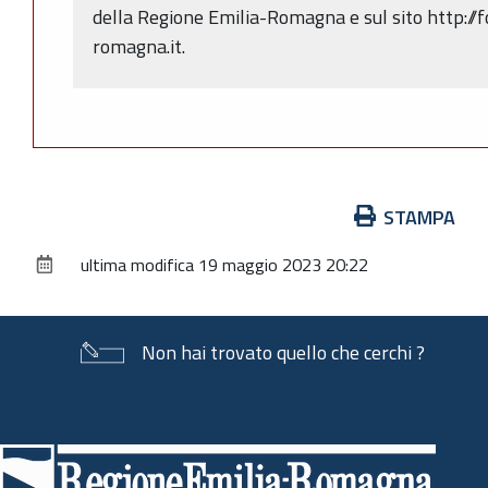
della Regione Emilia-Romagna e sul sito http://
romagna.it.
Azioni
STAMPA
sul
ultima modifica
19 maggio 2023 20:22
documento
Non hai trovato quello che cerchi ?
Piè
di
pagina