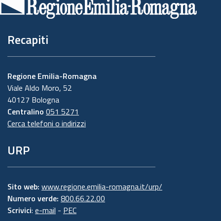
pagina
Recapiti
Regione Emilia-Romagna
Viale Aldo Moro, 52
40127 Bologna
Centralino
051 5271
Cerca telefoni o indirizzi
URP
Sito web:
www.regione.emilia-romagna.it/urp/
Numero verde:
800.66.22.00
Scrivici
:
e-mail
-
PEC