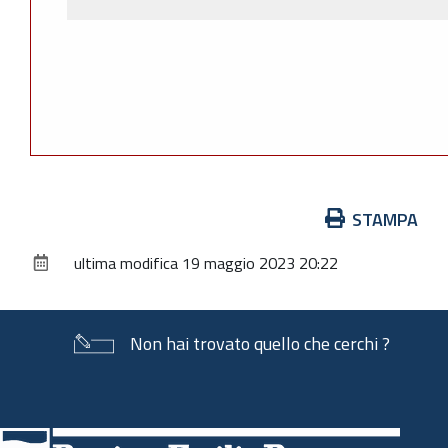
Azioni
STAMPA
sul
ultima modifica
19 maggio 2023 20:22
documento
Non hai trovato quello che cerchi ?
Piè
di