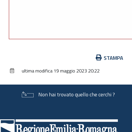
Azioni
STAMPA
sul
ultima modifica
19 maggio 2023 20:22
documento
Non hai trovato quello che cerchi ?
Piè
di
pagina