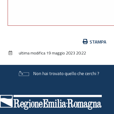
Azioni
STAMPA
sul
ultima modifica
19 maggio 2023 20:22
documento
Non hai trovato quello che cerchi ?
Piè
di
pagina