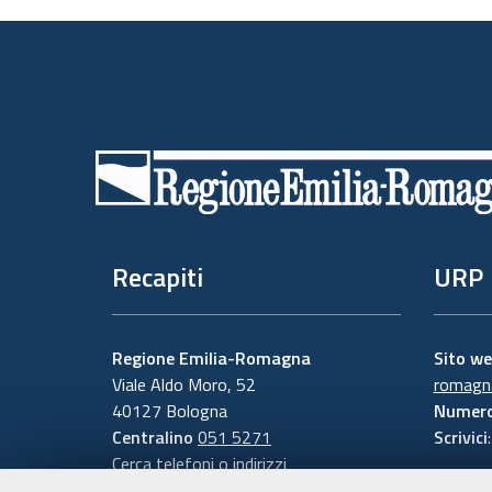
Piè
di
pagina
Recapiti
URP
Regione Emilia-Romagna
Sito w
Viale Aldo Moro, 52
romagna
40127 Bologna
Numero
Centralino
051 5271
Scrivici
Cerca telefoni o indirizzi