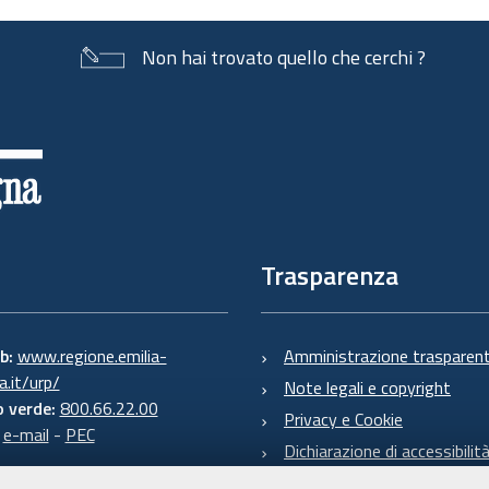
Non hai trovato quello che cerchi ?
Trasparenza
eb:
www.regione.emilia-
Amministrazione trasparen
.it/urp/
Note legali e copyright
 verde:
800.66.22.00
Privacy e Cookie
:
e-mail
-
PEC
Dichiarazione di accessibilit