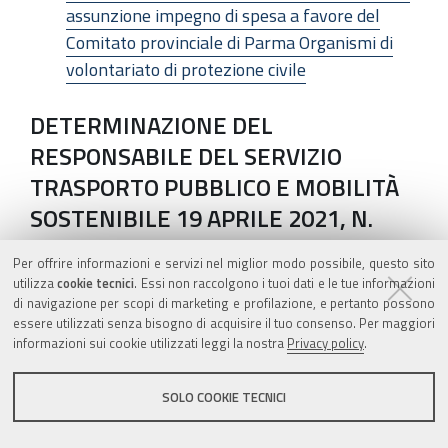
assunzione impegno di spesa a favore del
Comitato provinciale di Parma Organismi di
volontariato di protezione civile
DETERMINAZIONE DEL
RESPONSABILE DEL SERVIZIO
TRASPORTO PUBBLICO E MOBILITÀ
SOSTENIBILE 19 APRILE 2021, N.
6890
Per offrire informazioni e servizi nel miglior modo possibile, questo sito
utilizza
cookie tecnici
. Essi non raccolgono i tuoi dati e le tue informazioni
Autorizzazione ai sensi dell'art. 60 del D.P.R.
di navigazione per scopi di marketing e profilazione, e pertanto possono
753/80 per l'ampliamento di un impianto di
essere utilizzati senza bisogno di acquisire il tuo consenso. Per maggiori
autolavaggio nell'area ubicata in località
informazioni sui cookie utilizzati leggi la nostra
Privacy policy
.
Lentigione in Via Imperiale del Comune di
Brescello (RE) e ricadente nella fascia di
SOLO COOKIE TECNICI
rispetto della linea ferroviaria Parma -