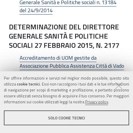
Generale Sanità e Politiche sociali n. 13184
del 24/9/2014
DETERMINAZIONE DEL DIRETTORE
GENERALE SANITÀ E POLITICHE
SOCIALI 27 FEBBRAIO 2015, N. 2177
Accreditamento di UOM gestite da
Associazione Pubblica Assistenza Città di Vado
e annullamento determinazione Direttore
Per offrire informazioni e servizi nel miglior modo possibile, questo sito
generale Sanità e Politiche sociali n.13183 del
utilizza
cookie tecnici
. Essi non raccolgono i tuoi dati e le tue informazioni
24/9/2014
di navigazione per scopi di marketing e profilazione, e pertanto possono
essere utilizzati senza bisogno di acquisire il tuo consenso. Per maggiori
informazioni sui cookie utilizzati leggi la nostra
Privacy policy
.
DETERMINAZIONE DEL DIRETTORE
GENERALE SANITÀ E POLITICHE
SOLO COOKIE TECNICI
SOCIALI 27 FEBBRAIO 2015, N. 2178