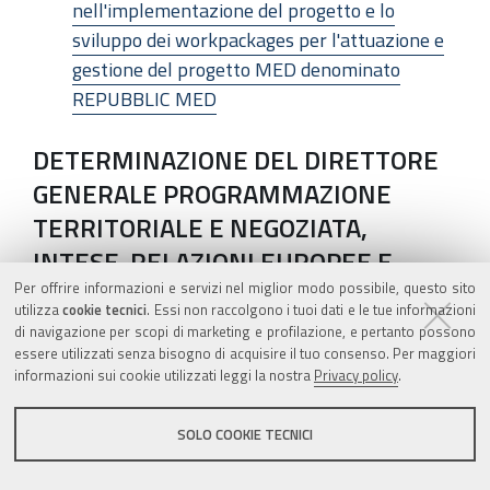
nell'implementazione del progetto e lo
sviluppo dei workpackages per l'attuazione e
gestione del progetto MED denominato
REPUBBLIC MED
DETERMINAZIONE DEL DIRETTORE
GENERALE PROGRAMMAZIONE
TERRITORIALE E NEGOZIATA,
INTESE. RELAZIONI EUROPEE E
RELAZIONI INTERNAZIONALI 16
Per offrire informazioni e servizi nel miglior modo possibile, questo sito
utilizza
cookie tecnici
. Essi non raccolgono i tuoi dati e le tue informazioni
DICEMBRE 2014, N. 18619
di navigazione per scopi di marketing e profilazione, e pertanto possono
essere utilizzati senza bisogno di acquisire il tuo consenso. Per maggiori
Conferimento di incarico di lavoro autonomo di
informazioni sui cookie utilizzati leggi la nostra
Privacy policy
.
consulenza per un supporto tecnico
specialistico da rendersi in forma di
SOLO COOKIE TECNICI
prestazione d'opera intellettuale di natura