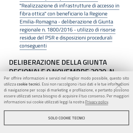
"Realizzazione di infrastrutture di accesso in
fibra ottica" con beneficiario la Regione
Emilia-Romagna - deliberazione di Giunta
regionale n. 1800/2016 - utilizzo di risorse
residue del PSR e disposizioni procedurali
conseguenti
DELIBERAZIONE DELLA GIUNTA
REGIONALE 9 NOVEMBRE 2020, N.
Per offrire informazioni e servizi nel miglior modo possibile, questo sito
1563
utilizza
cookie tecnici
. Essi non raccolgono i tuoi dati e le tue informazioni
di navigazione per scopi di marketing e profilazione, e pertanto possono
Reg. (UE) n. 1305/2013 - P.S.R. 2014-2020 -
essere utilizzati senza bisogno di acquisire il tuo consenso. Per maggiori
Misura 10 pagamenti agro-climatico-
informazioni sui cookie utilizzati leggi la nostra
Privacy policy
.
ambientali - Tipo di operazione 10.1.05 -
Approvazione del bando con decorrenza
SOLO COOKIE TECNICI
impegni dal 1 gennaio 2021