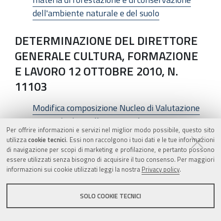
dell'ambiente naturale e del suolo
DETERMINAZIONE DEL DIRETTORE
GENERALE CULTURA, FORMAZIONE
E LAVORO 12 OTTOBRE 2010, N.
11103
Modifica composizione Nucleo di Valutazione
regionale di cui alla propria determinazione n.
Per offrire informazioni e servizi nel miglior modo possibile, questo sito
9655/2009 sm
utilizza
cookie tecnici
. Essi non raccolgono i tuoi dati e le tue informazioni
di navigazione per scopi di marketing e profilazione, e pertanto possono
DETERMINAZIONE DEL DIRETTORE
essere utilizzati senza bisogno di acquisire il tuo consenso. Per maggiori
informazioni sui cookie utilizzati leggi la nostra
Privacy policy
.
GENERALE RETI
INFRASTRUTTURALI, LOGISTICA E
SOLO COOKIE TECNICI
SISTEMI DI MOBILITA’ 7 OTTOBRE