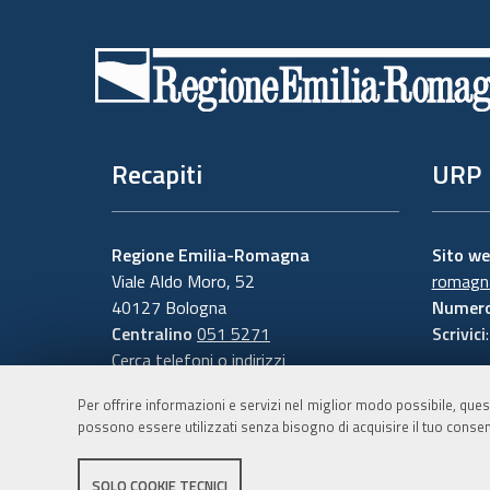
Piè
di
pagina
Recapiti
URP
Regione Emilia-Romagna
Sito w
Viale Aldo Moro, 52
romagna
40127 Bologna
Numero
Centralino
051 5271
Scrivici
Cerca telefoni o indirizzi
Per offrire informazioni e servizi nel miglior modo possibile, ques
possono essere utilizzati senza bisogno di acquisire il tuo consen
SOLO COOKIE TECNICI