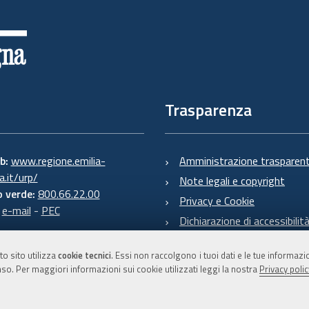
Trasparenza
eb:
www.regione.emilia-
Amministrazione trasparen
.it/urp/
Note legali e copyright
 verde:
800.66.22.00
Privacy e Cookie
:
e-mail
-
PEC
Dichiarazione di accessibilit
to sito utilizza
cookie tecnici
. Essi non raccolgono i tuoi dati e le tue informaz
so. Per maggiori informazioni sui cookie utilizzati leggi la nostra
Privacy polic
C.F. 800.625.903.79