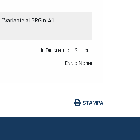
: “Variante al PRG n. 41
Il Dirigente del Settore
Ennio Nonni
Azioni
STAMPA
sul
documento