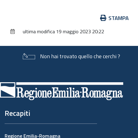
Azioni
STAMPA
sul
ultima modifica
19 maggio 2023 20:22
documento
Non hai trovato quello che cerchi ?
Piè
di
pagina
Recapiti
Regione Emilia-Romagna