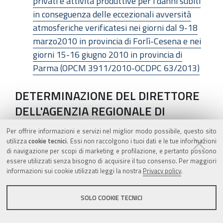
privati e attività produttive per i danni subiti
in conseguenza delle eccezionali avversità
atmosferiche verificatesi nei giorni dal 9-18
marzo2010 in provincia di Forlì-Cesena e nei
giorni 15-16 giugno 2010 in provincia di
Parma (OPCM 3911/2010-OCDPC 63/2013)
DETERMINAZIONE DEL DIRETTORE
DELL'AGENZIA REGIONALE DI
PROTEZIONE CIVILE 8 OTTOBRE
Per offrire informazioni e servizi nel miglior modo possibile, questo sito
2013, N. 965
utilizza
cookie tecnici
. Essi non raccolgono i tuoi dati e le tue informazioni
di navigazione per scopi di marketing e profilazione, e pertanto possono
essere utilizzati senza bisogno di acquisire il tuo consenso. Per maggiori
(OPCM 3835/2009-3904/2010-OCDPC
informazioni sui cookie utilizzati leggi la nostra
Privacy policy
.
41/2013) Rimodulazione dei termini per
l'esecuzione degli interventi e per la
SOLO COOKIE TECNICI
presentazione ai Comuni di Castell'Arquato
(PC) Lugagnano Val D'Arda (PC) e Pianello Val