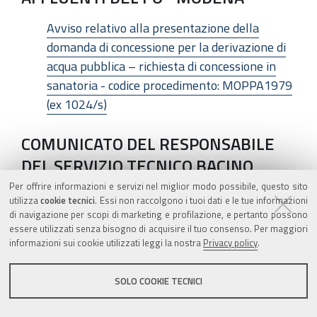
Avviso relativo alla presentazione della
domanda di concessione per la derivazione di
acqua pubblica – richiesta di concessione in
sanatoria - codice procedimento: MOPPA1979
(ex 1024/s)
COMUNICATO DEL RESPONSABILE
DEL SERVIZIO TECNICO BACINO
RENO - BOLOGNA
Per offrire informazioni e servizi nel miglior modo possibile, questo sito
utilizza
cookie tecnici
. Essi non raccolgono i tuoi dati e le tue informazioni
di navigazione per scopi di marketing e profilazione, e pertanto possono
Pubblicazione delle istanze di derivazione di
essere utilizzati senza bisogno di acquisire il tuo consenso. Per maggiori
acqua pubblica superficiale e sotterranea
informazioni sui cookie utilizzati leggi la nostra
Privacy policy
.
COMUNICATO DEL RESPONSABILE
SOLO COOKIE TECNICI
DEL SERVIZIO TECNICO DI BACINO