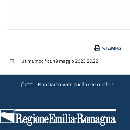
Azioni
STAMPA
sul
ultima modifica
19 maggio 2023 20:22
documento
Non hai trovato quello che cerchi ?
Piè
di
pagina