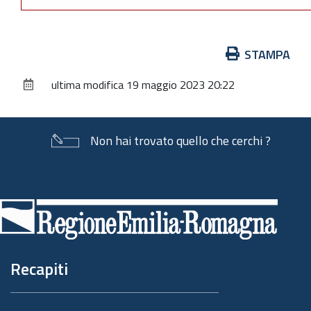
Azioni
STAMPA
sul
ultima modifica
19 maggio 2023 20:22
documento
Non hai trovato quello che cerchi ?
Piè
di
pagina
Recapiti