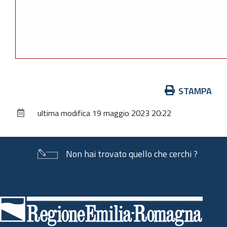
Azioni
STAMPA
sul
ultima modifica
19 maggio 2023 20:22
documento
Non hai trovato quello che cerchi ?
Piè
di
pagina