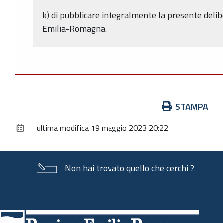
k) di pubblicare integralmente la presente delib
Emilia-Romagna.
Azioni
STAMPA
sul
ultima modifica
19 maggio 2023 20:22
documento
Non hai trovato quello che cerchi ?
Piè
di