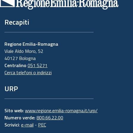
pagina
Recapiti
Regione Emilia-Romagna
Viale Aldo Moro, 52
40127 Bologna
Centralino
051 5271
Cerca telefoni o indirizzi
URP
Sito web:
www.regione.emilia-romagna.it/urp/
Numero verde:
800.66.22.00
Scrivici
:
e-mail
-
PEC