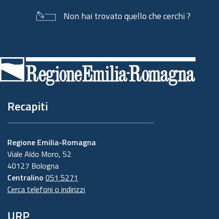
Non hai trovato quello che cerchi ?
Piè
di
pagina
Recapiti
Regione Emilia-Romagna
Viale Aldo Moro, 52
40127 Bologna
Centralino
051 5271
Cerca telefoni o indirizzi
URP