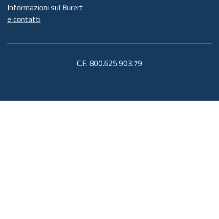
Informazioni sul Burert
e contatti
C.F. 800.625.903.79