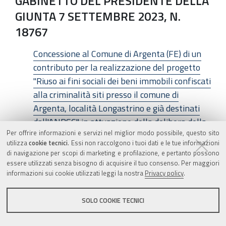
GABINETTO DEL PRESIDENTE DELLA
GIUNTA 7 SETTEMBRE 2023, N.
18767
Concessione al Comune di Argenta (FE) di un
contributo per la realizzazione del progetto
"Riuso ai fini sociali dei beni immobili confiscati
alla criminalità siti presso il comune di
Argenta, località Longastrino e già destinati
dall'ANBSC" in attuazione della delibera della
Per offrire informazioni e servizi nel miglior modo possibile, questo sito
Giunta regionale n. 1292/2023. CUP
utilizza
cookie tecnici
. Essi non raccolgono i tuoi dati e le tue informazioni
C92F23000320006
di navigazione per scopi di marketing e profilazione, e pertanto possono
essere utilizzati senza bisogno di acquisire il tuo consenso. Per maggiori
informazioni sui cookie utilizzati leggi la nostra
DETERMINAZIONE DEL CAPO DI
Privacy policy
.
GABINETTO DEL PRESIDENTE DELLA
SOLO COOKIE TECNICI
GIUNTA 7 SETTEMBRE 2023, N.
18768