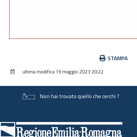
Azioni
STAMPA
sul
ultima modifica
19 maggio 2023 20:22
documento
Non hai trovato quello che cerchi ?
Piè
di
pagina