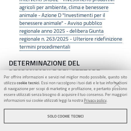
agricoli per ambiente, clima e benessere
animale - Azione D "Investimenti per il
benessere animale" - Avviso pubblico
regionale anno 2025 - delibera Giunta
regionale n. 263/2025 - Ulteriore ridefinizione
termini procedimentali
DETERMINAZIONE DEL
RESPONSABILE DEL SETTORE
Per offrire informazioni e servizi nel miglior modo possibile, questo sito
COMPETITIVITÀ DELLE IMPRESE E
utilizza
cookie tecnici
. Essi non raccolgono i tuoi dati e le tue informazioni
SVILUPPO DELL'INNOVAZIONE 30
di navigazione per scopi di marketing e profilazione, e pertanto possono
essere utilizzati senza bisogno di acquisire il tuo consenso. Per maggiori
LUGLIO 2025, N. 14800
informazioni sui cookie utilizzati leggi la nostra
Privacy policy
.
COPSR 2023-2027- Reg. (UE) n. 2115/2021-
SOLO COOKIE TECNICI
Avvisi pubblici per l'attuazione degli interventi
SRD07 Az. 7 "Infrastrutture irrigue extra-