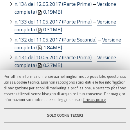
n.134 del 12.05.2017 (Parte Prima)
–
Versione
completa (
0.19MB)
n.133 del 11.05.2017 (Parte Prima)
–
Versione
completa (
0.31MB)
n.132 del 11.05.2017 (Parte Seconda)
–
Versione
completa (
1.84MB)
n.131 del 10.05.2017 (Parte Prima)
–
Versione
completa (
0.27MB)
n.130 del 10.05.2017 periodico (Parte Terza)
–
Per offrire informazioni e servizi nel miglior modo possibile, questo sito
Versione completa (
1.32MB)
utilizza
cookie tecnici
. Essi non raccolgono i tuoi dati e le tue informazioni
di navigazione per scopi di marketing e profilazione, e pertanto possono
n.129 del 09.05.2017 (Parte Seconda)
–
Versione
essere utilizzati senza bisogno di acquisire il tuo consenso. Per maggiori
informazioni sui cookie utilizzati leggi la nostra
Privacy policy
.
completa (
2.31MB)
n.128 del 09.05.2017 (Parte Seconda)
–
Versione
SOLO COOKIE TECNICI
completa (
0.36MB)
n.127 del 08.05.2017 (Parte Seconda)
–
Versione