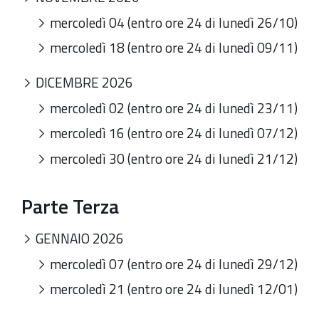
mercoledì 04 (entro ore 24 di lunedì 26/10)
mercoledì 18 (entro ore 24 di lunedì 09/11)
DICEMBRE 2026
mercoledì 02 (entro ore 24 di lunedì 23/11)
mercoledì 16 (entro ore 24 di lunedì 07/12)
mercoledì 30 (entro ore 24 di lunedì 21/12)
Parte Terza
GENNAIO 2026
mercoledì 07 (entro ore 24 di lunedì 29/12)
mercoledì 21 (entro ore 24 di lunedì 12/01)