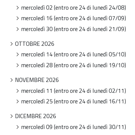
mercoledì 02 (entro ore 24 di lunedì 24/08)
mercoledì 16 (entro ore 24 di lunedì 07/09)
mercoledì 30 (entro ore 24 di lunedì 21/09)
OTTOBRE 2026
mercoledì 14 (entro ore 24 di lunedì 05/10)
mercoledì 28 (entro ore 24 di lunedì 19/10)
NOVEMBRE 2026
mercoledì 11 (entro ore 24 di lunedì 02/11)
mercoledì 25 (entro ore 24 di lunedì 16/11)
DICEMBRE 2026
mercoledì 09 (entro ore 24 di lunedì 30/11)