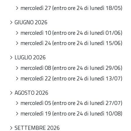
mercoledì 27 (entro ore 24 di lunedì 18/05)
GIUGNO 2026
mercoledì 10 (entro ore 24 di lunedì 01/06)
mercoledì 24 (entro ore 24 di lunedì 15/06)
LUGLIO 2026
mercoledì 08 (entro ore 24 di lunedì 29/06)
mercoledì 22 (entro ore 24 di lunedì 13/07)
AGOSTO 2026
mercoledì 05 (entro ore 24 di lunedì 27/07)
mercoledì 19 (entro ore 24 di lunedì 10/08)
SETTEMBRE 2026