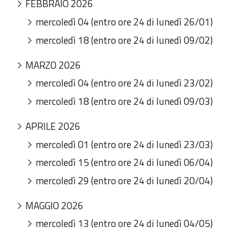
FEBBRAIO 2026
mercoledì 04 (entro ore 24 di lunedì 26/01)
mercoledì 18 (entro ore 24 di lunedì 09/02)
MARZO 2026
mercoledì 04 (entro ore 24 di lunedì 23/02)
mercoledì 18 (entro ore 24 di lunedì 09/03)
APRILE 2026
mercoledì 01 (entro ore 24 di lunedì 23/03)
mercoledì 15 (entro ore 24 di lunedì 06/04)
mercoledì 29 (entro ore 24 di lunedì 20/04)
MAGGIO 2026
mercoledì 13 (entro ore 24 di lunedì 04/05)