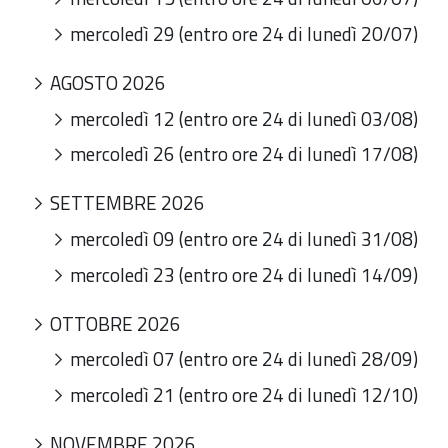
mercoledì 29 (entro ore 24 di lunedì 20/07)
AGOSTO 2026
mercoledì 12 (entro ore 24 di lunedì 03/08)
mercoledì 26 (entro ore 24 di lunedì 17/08)
SETTEMBRE 2026
mercoledì 09 (entro ore 24 di lunedì 31/08)
mercoledì 23 (entro ore 24 di lunedì 14/09)
OTTOBRE 2026
mercoledì 07 (entro ore 24 di lunedì 28/09)
mercoledì 21 (entro ore 24 di lunedì 12/10)
NOVEMBRE 2026