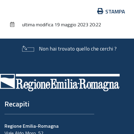
Azioni
STAMPA
sul
ultima modifica
19 maggio 2023 20:22
documento
Non hai trovato quello che cerchi ?
Piè
di
pagina
Recapiti
Regione Emilia-Romagna
Viale Aldo Moro, 52