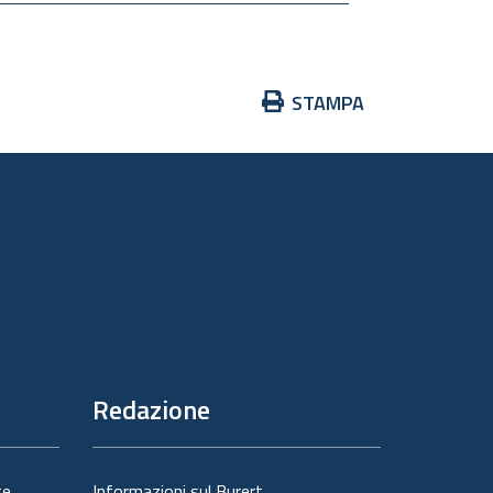
Azioni
STAMPA
sul
documento
Redazione
te
Informazioni sul Burert