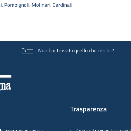
, Pompignoli, Molinari, Cardinali
Non hai trovato quello che cerchi ?
Trasparenza
eb:
www.regione.emilia-
Amministrazione trasparen