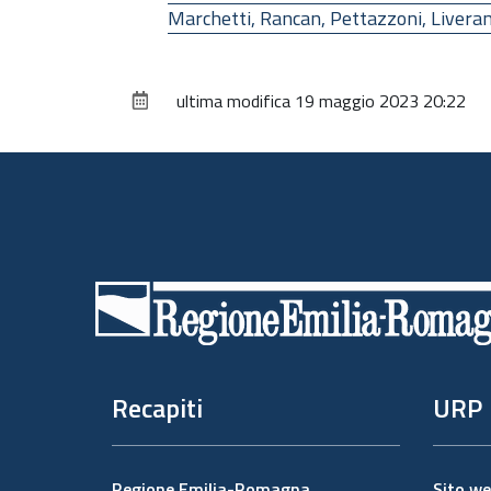
Marchetti, Rancan, Pettazzoni, Liverani
ultima modifica
19 maggio 2023 20:22
Piè
di
pagina
Recapiti
URP
Regione Emilia-Romagna
Sito w