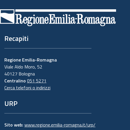
di
pagina
Recapiti
Regione Emilia-Romagna
Viale Aldo Moro, 52
40127 Bologna
Centralino
051 5271
Cerca telefoni o indirizzi
URP
Sito web:
www.regione.emilia-romagna.it/urp/