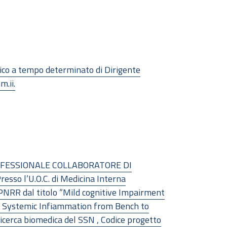
arico a tempo determinato di Dirigente
m.ii.
O PROFESSIONALE COLLABORATORE DI
o l’U.O.C. di Medicina Interna
o PNRR dal titolo “Mild cognitive Impairment
of Systemic Infiammation from Bench to
icerca biomedica del SSN , Codice progetto