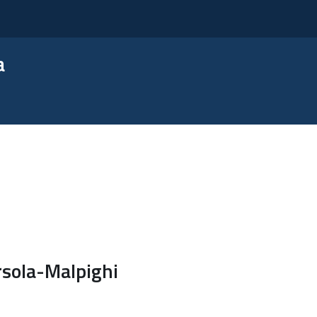
a
rsola-Malpighi