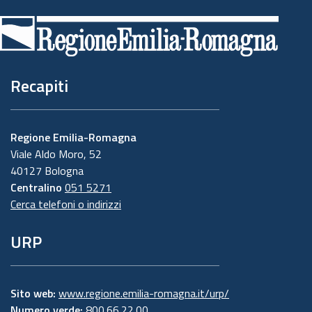
di
pagina
Recapiti
Regione Emilia-Romagna
Viale Aldo Moro, 52
40127 Bologna
Centralino
051 5271
Cerca telefoni o indirizzi
URP
Sito web:
www.regione.emilia-romagna.it/urp/
Numero verde:
800.66.22.00