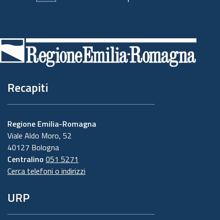
Piè
di
pagina
Recapiti
Regione Emilia-Romagna
Viale Aldo Moro, 52
40127 Bologna
Centralino
051 5271
Cerca telefoni o indirizzi
URP