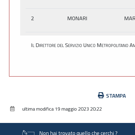
2
MONARI
MAR
Il Direttore del Servizio Unico Metropolitano Am
Azioni
STAMPA
sul
ultima modifica
19 maggio 2023 20:22
documento
Non hai trovato quello che cerchi ?