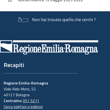
documento
Non hai trovato quello che cerchi ?
Piè
di
pagina
Recapiti
Regione Emilia-Romagna
Viale Aldo Moro, 52
40127 Bologna
Centralino
051 5271
Cerca telefoni o indirizzi